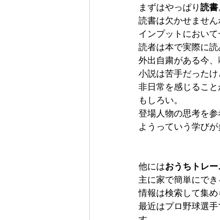
まずはやっぱり
読書
読書は欠かせません
インプットにおいて
読者は本で実際に読み
外出自粛がある今、k
小説は苦手だったけ
非日常を感じること
もしろい。
登場人物の思考を参
ようっていう学びが
他には
おうちトレー
主に家で簡単にでき
情報は検索して集めら
最近はプロ野球選手
す。