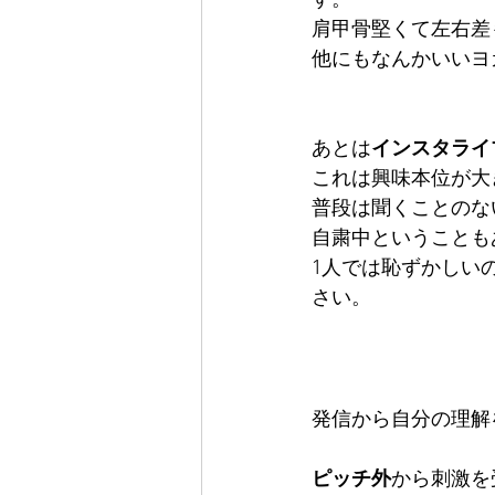
肩甲骨堅くて左右差
他にもなんかいいヨ
あとは
インスタライ
これは興味本位が大
普段は聞くことのな
自粛中ということも
1人では恥ずかしい
さい。
発信から自分の理解
ピッチ外
から刺激を